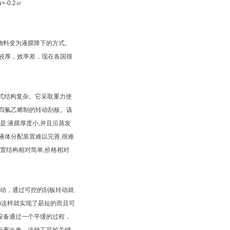
物料变为液膜降下的方式。
较厚，效率差，现在各国很
式结构复杂。它采取重力使
四氟乙烯制的转动刮板。该
是:液膜厚度小,并且沿蒸发
液体分配装置难以完善,很难
置结构相对简单,价格相对
向下运动，通过可控的刮板转动就
)这样就实现了朂短的而且可
设备通过一个平缓的过程，