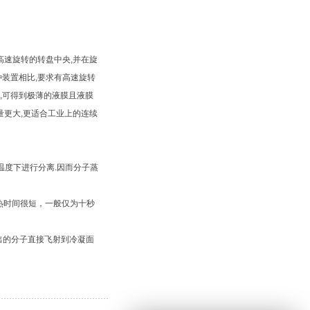
速旋转的转盘中央,并在旋
种装置相比,要求有高速旋转
,可得到极薄的液膜且液膜
量更大,更适合工业上的连续
度下进行分离.因而分子蒸
受热时间很短，一般仅为十秒
出的分子直接飞射到冷凝面