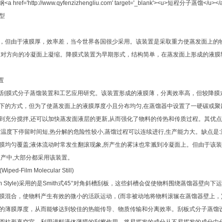
型
但由于液膜厚，效率差，当今世界各国很少采用。该装置是采取重力使蒸发面上的
相对方向的冷凝面上凝缩。降膜式装置为早期形式，结构简单，在蒸发面上形成的液膜
置
刮膜式分子蒸馏装置和工艺应用研究。该装置形成的液膜薄，分离效率高，但较降膜
下的方式，但为了使蒸发面上的液膜厚度小且分布均匀,在蒸馏器中设置了一硬碳或聚
到充分搅拌,还可以加快蒸发面液层的更新,从而强化了物料的传热和传质过程。其优点
温度下停留时间短,热分解的危险性较小,蒸馏过程可以连续进行,生产能力大。缺点是:
膜均匀覆盖;液体流动时常发生翻滚现象,所产生的雾沫也常溅到冷凝面上。但由于该装
生产中,大部分都采用该装置。
Film Molecular Still)
lm Style)采用的是Smith式45°对角斜槽刮板，这些斜槽会促使物料围绕蒸馏器壁
膜混合，使物料产生有效的微小的活跃运动，(而非被动地将物料滚辗在蒸馏器壁上，
的薄膜厚度，从而能够达到较佳的热能传导、物质传输和分离效率。刮板式分子蒸馏