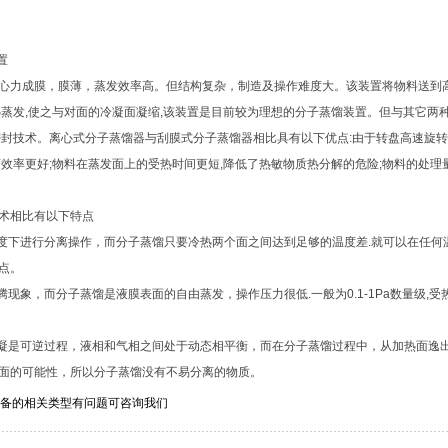
置
力成膜，膜薄，蒸发效率高。但结构复杂，制造及操作难度大。该装置将物料送到高
热蒸发,使之与对面的冷凝面凝缩,该装置是目前较为理想的分子蒸馏装置。但与其它两
密封技术。离心式分子蒸馏器与刮膜式分子蒸馏器相比具有以下优点:由于转盘高速旋转
离效率更好;物料在蒸发面上的受热时间更短,降低了热敏物质热分解的危险;物料的处理
术相比有以下特点
下进行分离操作，而分子蒸馏只要冷热两个面之间达到足够的温度差.就可以在任何温
点。
现象，而分子蒸馏是液膜表面的自由蒸发，操作压力很低.一般为0.1-1Pa数量级,
是可逆过程，液相和气相之间处于动态相平衡，而在分子蒸馏过程中，从加热面逸
面的可能性，所以分子蒸馏没有不易分离的物质。
的相关类型有问题可咨询我们