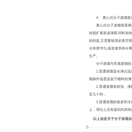
4. 离心式分子蒸馏装
离心式分子蒸馏装置离心
转面扩展形成薄膜,同时加
的转盘,又需要较高的真空
分布更均匀,蒸发速率和分
生产。
分子蒸馏与常规蒸馏技
1.普通蒸馏是在沸点温度
馏操作温度远低于物料的沸
2.普通蒸馏有鼓泡、沸腾
至几十秒.。
3.普通蒸馏的蒸发和冷凝
上，理论上没有返回到加热
以上就是关于分子蒸馏设备