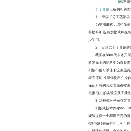
分子蒸馏
设备的相关类
1. 降膜式分子蒸馏器
为早期形式，结构简单，
将物料加热,蒸发物就可在
少采用。
2. 刮膜式分子蒸馏装
我国在80年代末才开展
蒸发面上的物料变为液膜降
刮板不但可以使下流液层得
表面流动;被蒸馏物料在操作
保证所有的蒸发表面都被液
低廉,现在的实验室及工业
3. 刮板式分子蒸馏装置(Wiped-
刮板式技术(Wiped-Fi
能够提供一个程度很高的薄
控的物料驻留时间，和可控